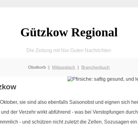
Gützkow Regional
Die Zeitung mit Nur Guten Nachrichten
Obstkorb |
Mittagstisch
|
Branchenbuch
tzkow
 Oktober, sie sind also ebenfalls Saisonobst und eignen sich h
nd der Verzehr wirkt abführend - was bei Verstopfungen durchau
kömmmlich - und schützen nicht zuletzt die Zellen. Sozusagen ei