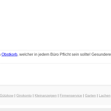
m
Obstkorb
, welcher in jedem Büro Pflicht sein sollte! Gesunder
 Gützkow
|
Girokonto
|
Kleinanzeigen
|
Firmenservice
|
Garten
|
Lachen