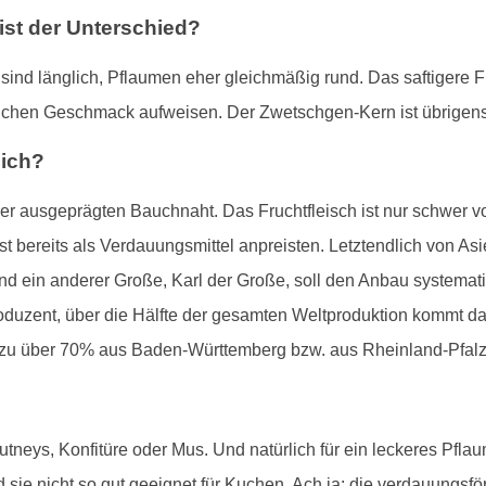
st der Unterschied?
ind länglich, Pflaumen eher gleichmäßig rund. Das saftigere Fr
ichen Geschmack aufweisen. Der Zwetschgen-Kern ist übrigens e
lich?
ner ausgeprägten Bauchnaht. Das Fruchtfleisch ist nur schwer 
t bereits als Verdauungsmittel anpreisten. Letztendlich von As
d ein anderer Große, Karl der Große, soll den Anbau systemat
oduzent, über die Hälfte der gesamten Weltproduktion kommt d
zu über 70% aus Baden-Württemberg bzw. aus Rheinland-Pfalz
utneys, Konfitüre oder Mus. Und natürlich für ein leckeres Pfl
 sie nicht so gut geeignet für Kuchen. Ach ja: die verdauungs