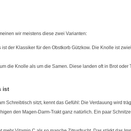
einen wir meistens diese zwei Varianten:
ist der Klassiker für den Obstkorb Gützkow. Die Knolle ist zwi
um die Knolle als um die Samen. Diese landen oft in Brot oder
 ist
 Schreibtisch sitzt, kennt das Gefühl: Die Verdauung wird trä
higen den Magen-Darm-Trakt ganz natürlich. Ein paar Schnitz
at mehr Vitamin C als so manche Zitrusfrucht. Das stärkt das Im