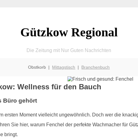
Gützkow Regional
Die Zeitung mit Nur Guten Nachrichten
Obstkorb |
Mittagstisch
|
Branchenbuch
kow: Wellness für den Bauch
s Büro gehört
m ersten Moment vielleicht ungewöhnlich. Doch wer die knacki
Erfahren Sie hier, warum Fenchel der perfekte Wachmacher für G
e bringt.