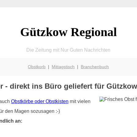
Gützkow Regional
Die Zeitung mit Nur Guten Nachrichten
Obstkorb
|
Mittagstisch
|
Branchenbuch
r - direkt ins Büro geliefert für Gützk
r auch
Obstkörbe oder Obstkisten
mit vielen
für den Magen sozusagen :-)
ndlich an: