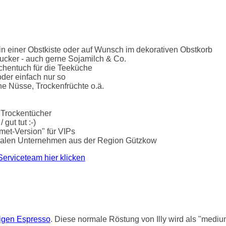
n einer Obstkiste oder auf Wunsch im dekorativen Obstkorb
ucker - auch gerne Sojamilch & Co.
chentuch für die Teeküche
der einfach nur so
he Nüsse, Trockenfrüchte o.ä.
 Trockentücher
gut tut :-)
rmet-Version" für VIPs
lokalen Unternehmen aus der Region Gützkow
Serviceteam hier klicken
tigen Espresso
. Diese normale Röstung von Illy wird als "mediu